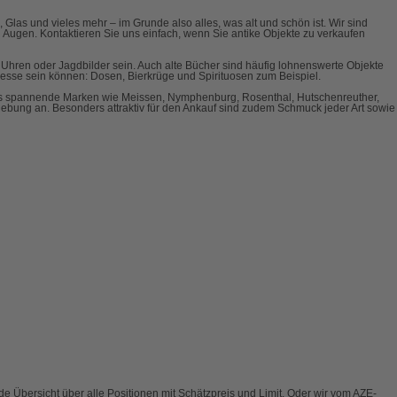
 Glas und vieles mehr – im Grunde also alles, was alt und schön ist. Wir sind
 Augen. Kontaktieren Sie uns einfach, wenn Sie antike Objekte zu verkaufen
Uhren oder Jagdbilder sein. Auch alte Bücher sind häufig lohnenswerte Objekte
resse sein können: Dosen, Bierkrüge und Spirituosen zum Beispiel.
 es spannende Marken wie Meissen, Nymphenburg, Rosenthal, Hutschenreuther,
bung an. Besonders attraktiv für den Ankauf sind zudem Schmuck jeder Art sowie
e Übersicht über alle Positionen mit Schätzpreis und Limit. Oder wir vom AZE-