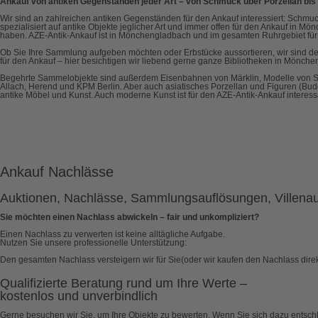
Ankauf von antiken Gegenständen jeder Art – von Schmuck über Porzellan bis 
Wir sind an zahlreichen antiken Gegenständen für den Ankauf interessiert: Schmuck,
spezialisiert auf antike Objekte jeglicher Art und immer offen für den Ankauf in
haben. AZE-Antik-Ankauf ist in Mönchengladbach und im gesamten Ruhrgebiet für S
Ob Sie Ihre Sammlung aufgeben möchten oder Erbstücke aussortieren, wir sind der
für den Ankauf – hier besichtigen wir liebend gerne ganze Bibliotheken in Mönch
Begehrte Sammelobjekte sind außerdem Eisenbahnen von Märklin, Modelle von Sc
Allach, Herend und KPM Berlin. Aber auch asiatisches Porzellan und Figuren (Bu
antike Möbel und Kunst. Auch moderne Kunst ist für den AZE-Antik-Ankauf interess
Ankauf Nachlässe
Auktionen, Nachlässe, Sammlungsauflösungen, Villena
Sie möchten einen Nachlass abwickeln – fair und unkompliziert?
Einen Nachlass zu verwerten ist keine alltägliche Aufgabe.
Nutzen Sie unsere professionelle Unterstützung:
Den gesamten Nachlass versteigern wir für Sie(oder wir kaufen den Nachlass dire
Qualifizierte Beratung rund um Ihre Werte –
kostenlos und unverbindlich
Gerne besuchen wir Sie, um Ihre Objekte zu bewerten. Wenn Sie sich dazu entschli