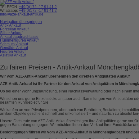
TELEFON:
+49(0)172 -17 91 41 2
Whatsapp:
+49(0)172 -17 91 41 2
info@aze-ankauf-antik.de
Navigation überspringen
Antik Ankauf
Porzellan Ankauf
Silber Ankauf
Ankauf Jagdnachlässe
Hummelfiguren Ankauf
Schmuck Ankauf
Gemälde Ankauf
Figuren Ankauf
Asiatika Ankauf
Zu fairen Preisen - Antik-Ankauf Mönchengla
Wir vom AZE-Antik-Ankauf übernehmen den direkten Antiquitäten Ankauf
AZE-Antik-Ankauf ist Ihr Partner für den Ankauf von Antiquitäten in Möncheng
Ob bei einer Wohnungsauflösung, einer Nachlassverwaltung oder nach einem inter
Wir sehen uns gerne Einzelstücke an, aber auch Sammlungen von Antiquitäten od
gesamten Ruhrgebiet für Sie.
Wir kaufen an von Privatpersonen, aber auch von Behörden, Bestattern, Immobil
antiken Objekte geschieht schnell und unkompliziert – und natürlich zu absolut fai
Unsere Fachleute von AZE-Antik-Ankauf besichtigen Ihre Antiquitäten gerne vor Ort
gegen Barzahlung entgegen. Wir möchten Ihnen den Verkauf Ihrer Fundstücke u
Besichtigungen führen wir vom AZE-Antik-Ankauf in Mönchengladbach und bei