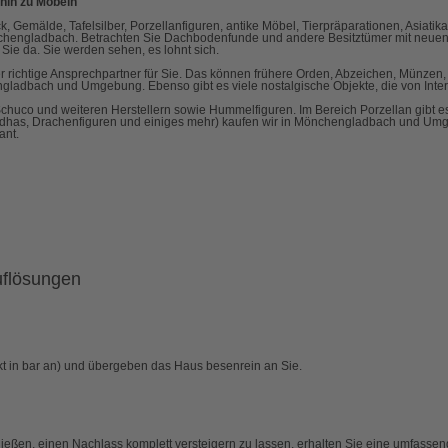
hin zu Möbeln
 Gemälde, Tafelsilber, Porzellanfiguren, antike Möbel, Tierpräparationen, Asiatika,
 Mönchengladbach. Betrachten Sie Dachbodenfunde und andere Besitztümer mit neuen
ie da. Sie werden sehen, es lohnt sich.
 richtige Ansprechpartner für Sie. Das können frühere Orden, Abzeichen, Münzen, 
engladbach und Umgebung. Ebenso gibt es viele nostalgische Objekte, die von Inte
huco und weiteren Herstellern sowie Hummelfiguren. Im Bereich Porzellan gibt
ddhas, Drachenfiguren und einiges mehr) kaufen wir in Mönchengladbach und Umge
ant.
uflösungen
kt in bar an) und übergeben das Haus besenrein an Sie.
eßen, einen Nachlass komplett versteigern zu lassen, erhalten Sie eine umfassend