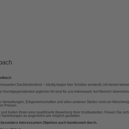
dbach
ladbach
essanten Dachbodenfund – häufig liegen hier Schätze versteckt, mit denen keiner
er Kunstgegenständen jeglicher Art sind für uns interessant. Auf Wunsch überne
ien-Verwaltungen, Erbgemeinschaften und allen anderen Stellen rund um Möncheng
ren Preisen.
 und bieten Ihnen eine qualifizierte Bewertung Ihrer Kostbarkeiten. Freuen Sie si
nd Sammlungen so angenehm wie möglich gestalten.
 besonders interessanten Objekten auch bundesweit durch.