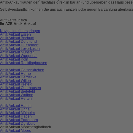
Antik-Ankauf kaufen den Nachlass direkt in bar an) und übergeben das Haus besen
Selbstverständlich können Sie uns auch Einzelstücke gegen Barzahlung überlasse
Auf Sie freut sich
Ihr AZE-Antik-Ankauf
Navigation überspringen
Antik Ankauf Essen
Antik Ankauf Bochum
Antik Ankauf Dortmund
Antik Ankauf Düsseldorf
Antik Ankauf Leverkusen
Antik Ankauf Münster
Antik Ankauf Wuppertal
Antik Ankauf Köln
Antik Ankauf Recklinghausen
Antik Ankauf Gelsenkirchen
Antik Ankauf Herne
Antik Ankauf Herdecke
Antik Ankauf Witten
Antik Ankauf Krefeld
Antik Ankauf Oberhausen
Antik Ankauf Bielefeld
Antik Ankauf Waltrop
Antik Ankauf Herten
Antik Ankauf Hamm
Antik Ankauf Unna
Antik Ankauf Mülheim
Antik Ankauf Hagen
Antik Ankauf Paderborn
Antik Ankauf Duisburg
Antik Ankauf Mönchengladbach
Antik Ankauf Moers