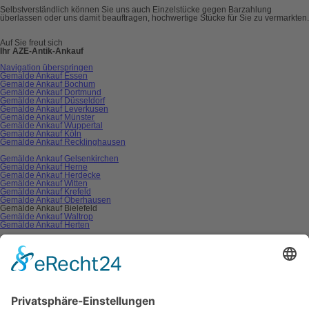
Selbstverständlich können Sie uns auch Einzelstücke gegen Barzahlung
überlassen oder uns damit beauftragen, hochwertige Stücke für Sie zu vermarkten.
Auf Sie freut sich
Ihr AZE-Antik-Ankauf
Navigation überspringen
Gemälde Ankauf Essen
Gemälde Ankauf Bochum
Gemälde Ankauf Dortmund
Gemälde Ankauf Düsseldorf
Gemälde Ankauf Leverkusen
Gemälde Ankauf Münster
Gemälde Ankauf Wuppertal
Gemälde Ankauf Köln
Gemälde Ankauf Recklinghausen
Gemälde Ankauf Gelsenkirchen
Gemälde Ankauf Herne
Gemälde Ankauf Herdecke
Gemälde Ankauf Witten
Gemälde Ankauf Krefeld
Gemälde Ankauf Oberhausen
Gemälde Ankauf Bielefeld
Gemälde Ankauf Waltrop
Gemälde Ankauf Herten
Gemälde Ankauf Hamm
Gemälde Ankauf Unna
Gemälde Ankauf Mülheim
Gemälde Ankauf Hagen
Gemälde Ankauf Paderborn
Gemälde Ankauf Duisburg
Gemälde Ankauf Mönchengladbach
Gemälde Ankauf Moers
Gemälde Ankauf Gladbeck