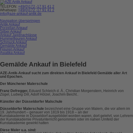
TELEFON:
+49(0)172 -17 91 41 2
Whatsapp:
+49(0)172 -17 91 41 2
info@aze-ankauf-antik.de
Navigation überspringen
Antik Ankauf
Porzellan Ankauf
Silber Ankauf
Ankauf Jagdnachlässe
Hummelfiguren Ankauf
Schmuck Ankauf
Gemälde Ankauf
Figuren Ankauf
Asiatika Ankauf
Gemälde Ankauf in Bielefeld
AZE-Antik-Ankauf sucht zum direkten Ankauf in Bielefeld Gemälde aller Art
und Epochen.
Der Münchener Malerschule
Franz Defregger,
Eduard Schleich d. Ä., Christian Morgenstern, Heinrich von
Zügel, Ludwig Dill, Adolf Hölzel, Joachim Beicht..
Künstler der Düsseldorfer Malschule
Düsseldorfer Malerschule
bezeichnet eine Gruppe von Malern, die vor allem im
19. Jahrhundert – genauer von 1819 bis 1918 – an der
Kunstakademie in Düsseldorf ausgebildet worden waren, dort gelehrt, von Lehrern
der Kunstakademie Privatunterricht genommen oder im nahen Umfeld der
Kunstakademie gewirkt hatten
Diese Maler u.a. sind: