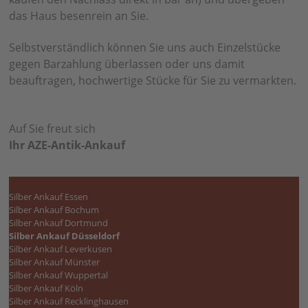
das Haus besenrein an Sie.
Selbstverständlich können Sie uns auch Einzelstücke
gegen Barzahlung überlassen oder uns damit
beauftragen, hochwertige Stücke für Sie zu vermarkten.
Auf Sie freut sich
Ihr AZE-Antik-Ankauf
Silber Ankauf Essen
Silber Ankauf Bochum
Silber Ankauf Dortmund
Silber Ankauf Düsseldorf
Silber Ankauf Leverkusen
Silber Ankauf Münster
Silber Ankauf Wuppertal
Silber Ankauf Köln
Silber Ankauf Recklinghausen