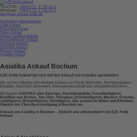
TELEFON:
+49(0)172 -17 91 41 2
Whatsapp:
+49(0)172 -17 91 41 2
info@aze-ankauf-antik.de
Navigation überspringen
Antik Ankauf
Porzellan Ankauf
Silber Ankauf
Ankauf Jagdnachlässe
Hummelfiguren Ankauf
Schmuck Ankauf
Gemälde Ankauf
Figuren Ankauf
Asiatika Ankauf
Asiatika Ankauf Bochum
AZE-Antik-Ankauf hat sich auf den Ankauf von Asiatika spezialisiert.
Wir suchen ständig zum direkten Ankauf von Privat, Behörden, Rechtsanwälten,
Bestatter, Nachlass-Verwaltern, Erbengemeinschaft und Immobilienhändlern.
Wir kaufen
ASIATIKA aller Epochen, Porzellangefäße, Porzellanfiguren,
Buddhas aus Bronze, Ton, Holz, Thangkas, Drachenfiguren, Masken, Katanas,
Jadefiguren, Bronzefiguren, Steinfiguren, alte asiatische Möbel und Elfenbein
Objekte mit Cites-Bescheinigung in Bochum an.
Ankauf von Asiatika in Bochum – Einfach und unkompliziert mit AZE Antik
Ankauf.