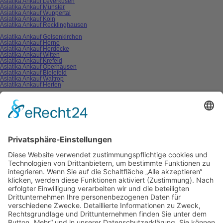
Asiatika Ankauf Leverkusen
Asiatika Ankauf Münster
Asiatika Ankauf Wuppertal
Asiatika Ankauf Köln
Asiatika Ankauf Recklinghausen
Asiatika Ankauf Gelsenkirchen
Asiatika Ankauf Herne
Asiatika Ankauf Herdecke
Asiatika Ankauf Witten
Asiatika Ankauf Krefeld
Asiatika Ankauf Oberhausen
Asiatika Ankauf Bielefeld
Asiatika Ankauf Waltrop
Asiatika Ankauf Herten
Asiatika Ankauf Hamm
Asiatika Ankauf Unna
Asiatika Ankauf Mülheim
Asiatika Ankauf Hagen
Asiatika Ankauf Paderborn
Asiatika Ankauf Duisburg
Asiatika Ankauf Mönchengladbach
Asiatika Ankauf Moers
Asiatika Ankauf Gladbeck
Ankaufformular
Pflichtfeld
Ihr Name
*
Pflichtfeld
Ihre Telefonnummer
*
Pflichtfeld
Ihre E-Mailadresse
*