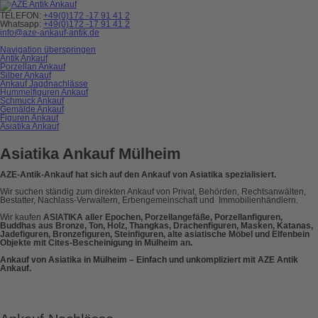
TELEFON:
+49(0)172 -17 91 41 2
Whatsapp:
+49(0)172 -17 91 41 2
info@aze-ankauf-antik.de
Navigation überspringen
Antik Ankauf
Porzellan Ankauf
Silber Ankauf
Ankauf Jagdnachlässe
Hummelfiguren Ankauf
Schmuck Ankauf
Gemälde Ankauf
Figuren Ankauf
Asiatika Ankauf
Asiatika Ankauf Mülheim
AZE-Antik-Ankauf hat sich auf den Ankauf von Asiatika spezialisiert.
Wir suchen ständig zum direkten Ankauf von Privat, Behörden, Rechtsanwälten,
Bestatter, Nachlass-Verwaltern, Erbengemeinschaft und Immobilienhändlern.
Wir kaufen
ASIATIKA aller Epochen, Porzellangefäße, Porzellanfiguren,
Buddhas aus Bronze, Ton, Holz, Thangkas, Drachenfiguren, Masken, Katanas,
Jadefiguren, Bronzefiguren, Steinfiguren, alte asiatische Möbel und Elfenbein
Objekte mit Cites-Bescheinigung in Mülheim an.
Ankauf von Asiatika in Mülheim – Einfach und unkompliziert mit AZE Antik
Ankauf.