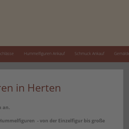
achlässe
Hummelfiguren Ankauf
Schmuck Ankauf
Gemälde
en in Herten
n an.
ummelfiguren - von der Einzelfigur bis große