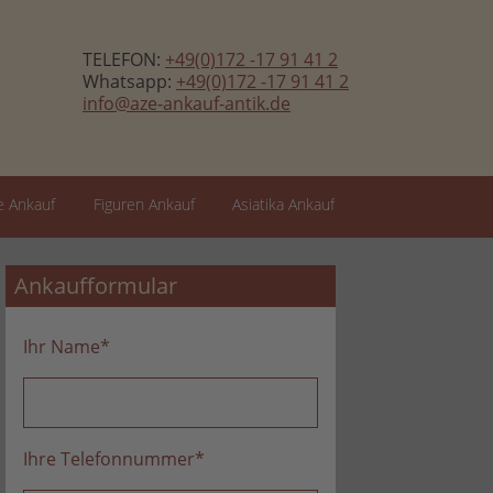
TELEFON:
+49(0)172 -17 91 41 2
Whatsapp:
+49(0)172 -17 91 41 2
info@aze-ankauf-antik.de
 Ankauf
Figuren Ankauf
Asiatika Ankauf
Ankaufformular
Ihr Name
*
Ihre Telefonnummer
*