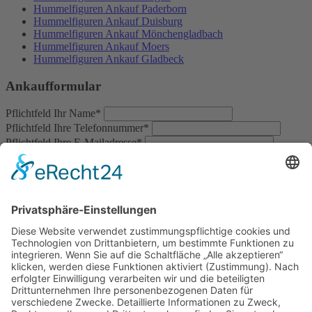
Hummelfiguren Ankauf Paderborn
Hummelfiguren Ankauf Duisburg
Hummelfiguren Ankauf Mönchengladbach
Hummelfiguren Ankauf Moers
Hummelfiguren Ankauf Gladbeck
Ankaufformular
Pflichtfeld
Ihr Name
*
Pflichtfeld
Ihre Telefonnummer
*
Pflichtfeld
Ihre E-Mailadresse
*
Pflichtfeld
Ihre Nachricht
*
Ja
Mit dem Absenden der Anfrage erklären Sie sich mit der
Verarbeitung Ihrer Daten zum
Zweck der Bearbeitung Ihrer Anfrage einverstanden. Weitere
Informationen zur