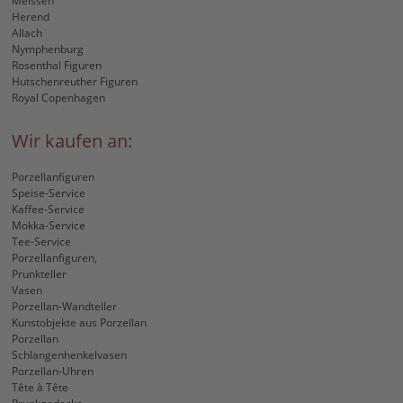
Meissen
Herend
Allach
Nymphenburg
Rosenthal Figuren
Hutschenreuther Figuren
Royal Copenhagen
Wir kaufen an:
Porzellanfiguren
Speise-Service
Kaffee-Service
Mokka-Service
Tee-Service
Porzellanfiguren,
Prunkteller
Vasen
Porzellan-Wandteller
Kunstobjekte aus Porzellan
Porzellan
Schlangenhenkelvasen
Porzellan-Uhren
Tête à Tête