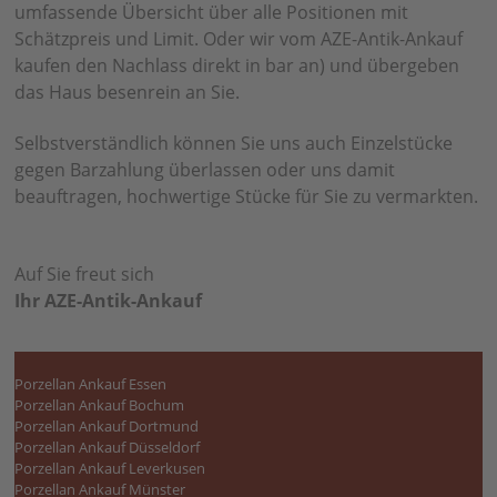
umfassende Übersicht über alle Positionen mit
Schätzpreis und Limit. Oder wir vom AZE-Antik-Ankauf
kaufen den Nachlass direkt in bar an) und übergeben
das Haus besenrein an Sie.
Selbstverständlich können Sie uns auch Einzelstücke
gegen Barzahlung überlassen oder uns damit
beauftragen, hochwertige Stücke für Sie zu vermarkten.
Auf Sie freut sich
Ihr AZE-Antik-Ankauf
Porzellan Ankauf Essen
Porzellan Ankauf Bochum
Porzellan Ankauf Dortmund
Porzellan Ankauf Düsseldorf
Porzellan Ankauf Leverkusen
Porzellan Ankauf Münster