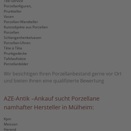
Tee-Service
Porzellanfiguren,
Prunkteller
Vasen
Porzellan-Wandteller
Kunstobjekte aus Porzellan
Porzellan
Schlangenhenkelvasen
Porzellan-Uhren
Tête à Tête
Prunkgedecke
Tafelaufsätze
Porzellanbilder
Wir besichtigen Ihren Porzellanbestand gerne vor Ort
und bieten Ihnen eine qualifizierte Bewertung
AZE-Antik –Ankauf sucht Porzellane
namhafter Hersteller in Mülheim:
Kpm
Meissen
Herend