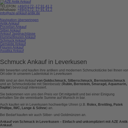
TELEFON:
+49(0)172 -17 91 41 2
Whatsapp:
+49(0)172 -17 91 41 2
info@aze-ankauf-antik.de
Navigation überspringen
Antik Ankauf
Porzellan Ankauf
Silber Ankauf
Ankauf Jagdnachlässe
Hummelfiguren Ankauf
Schmuck Ankauf
Gemälde Ankauf
Figuren Ankauf
Asiatika Ankauf
Schmuck Ankauf in Leverkusen
Wir bewerten und kaufen ihre antiken und modernen Schmuckstücke bei Ihnen vor
Ort oder In unserem Ladenlokal in Leverkusen
Wir sind an den Ankauf
von Goldschmuck, Silberschmuck, Bernsteinschmuck
und an Schmuckstücke mit Steinbesatz (
Rubin, Bernstein, Smaragd, Aquamarin,
Saphir
) bevorzugt interessiert.
Sie bekommen von uns den Preis vor Ort mitgeteilt und bei einer Einigung
erhalten Sie die vereinbarte Summe auf Wunsch in bar.
Auch kaufen wir in Leverkusen hochwertige Uhren (z.B.
Rolex, Breitling, Patek
Phillipe, IWC, Lange & Söhne
) an.
Bei Bedarf kaufen wir auch Silber- und Goldmünzen an.
Ankauf von Schmuck in Leverkusen – Einfach und unkompliziert mit AZE Antik
Ankauf.