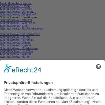
Navigation überspringen
Schmuck Ankauf Essen
Schmuck Ankauf Bochum
Schmuck Ankauf Dortmund
Schmuck Ankauf Düsseldorf
Schmuck Ankauf Leverkusen
Schmuck Ankauf Münster
Schmuck Ankauf Wuppertal
Schmuck Ankauf Köln
Schmuck Ankauf Recklinghausen
Schmuck Ankauf Gelsenkirchen
Schmuck Ankauf Herne
Schmuck Ankauf Herdecke
Schmuck Ankauf Witten
Schmuck Ankauf Krefeld
Schmuck Ankauf Oberhausen
Schmuck Ankauf Bielefeld
Schmuck Ankauf Waltrop
Schmuck Ankauf Herten
Schmuck Ankauf Hamm
Schmuck Ankauf Unna
Schmuck Ankauf Mühlheim
Schmuck Ankauf Hagen
Schmuck Ankauf Paderborn
Schmuck Ankauf Duisburg
Schmuck Ankauf Mönchengladbach
Schmuck Ankauf Moers
Schmuck Ankauf Gladbeck
Ankaufformular
Pflichtfeld
Ihr Name
*
Pflichtfeld
Ihre Telefonnummer
*