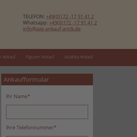
TELEFON:
+49(0)172 -17 91 41 2
Whatsapp:
+49(0)172 -17 91 41 2
info@aze-ankauf-antik.de
 Ankauf
Figuren Ankauf
Asiatika Ankauf
Ankaufformular
Ihr Name
*
Ihre Telefonnummer
*