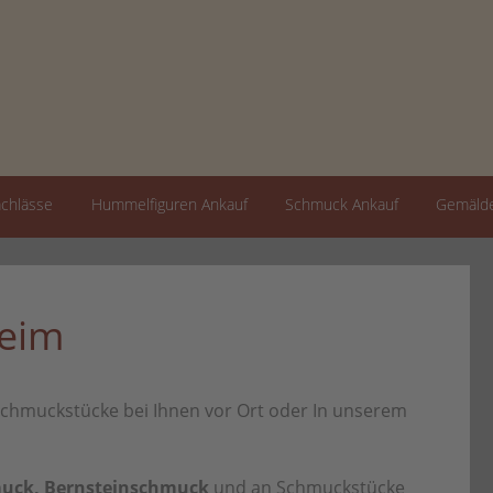
achlässe
Hummelfiguren Ankauf
Schmuck Ankauf
Gemälde
heim
chmuckstücke bei Ihnen vor Ort oder In unserem
muck, Bernsteinschmuck
und an Schmuckstücke