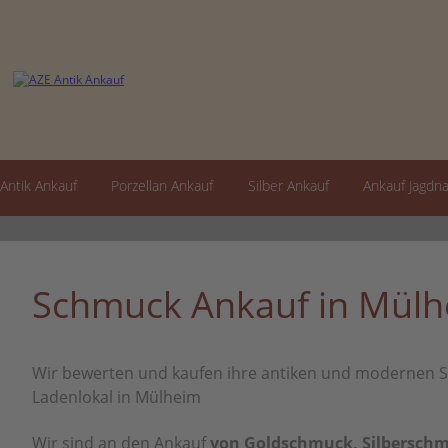
Antik Ankauf
Porzellan Ankauf
Silber Ankauf
Ankauf Jagdn
Schmuck Ankauf in Mül
Wir bewerten und kaufen ihre antiken und modernen S
Ladenlokal in Mülheim
Wir sind an den Ankauf
von Goldschmuck, Silbersch