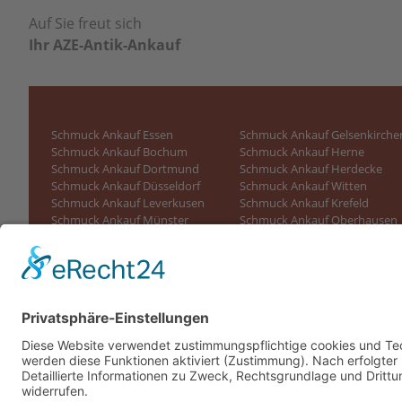
Auf Sie freut sich
Ihr AZE-Antik-Ankauf
Schmuck Ankauf Essen
Schmuck Ankauf Gelsenkirche
Schmuck Ankauf Bochum
Schmuck Ankauf Herne
Schmuck Ankauf Dortmund
Schmuck Ankauf Herdecke
Schmuck Ankauf Düsseldorf
Schmuck Ankauf Witten
Schmuck Ankauf Leverkusen
Schmuck Ankauf Krefeld
Schmuck Ankauf Münster
Schmuck Ankauf Oberhausen
Schmuck Ankauf Wuppertal
Schmuck Ankauf Bielefeld
Schmuck Ankauf Köln
Schmuck Ankauf Waltrop
Schmuck Ankauf Recklinghausen
Schmuck Ankauf Herten